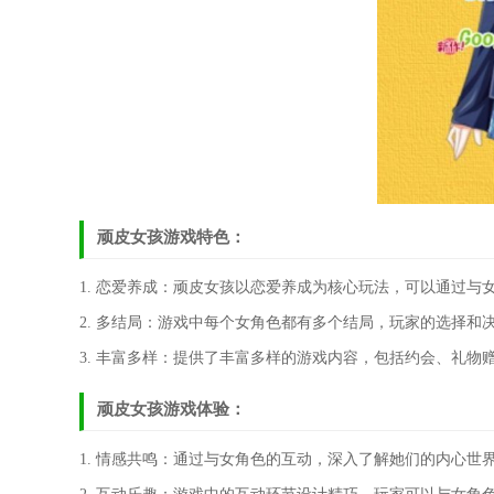
顽皮女孩游戏特色：
1. 恋爱养成：顽皮女孩以恋爱养成为核心玩法，可以通过
2. 多结局：游戏中每个女角色都有多个结局，玩家的选择
3. 丰富多样：提供了丰富多样的游戏内容，包括约会、礼
顽皮女孩游戏体验：
1. 情感共鸣：通过与女角色的互动，深入了解她们的内心