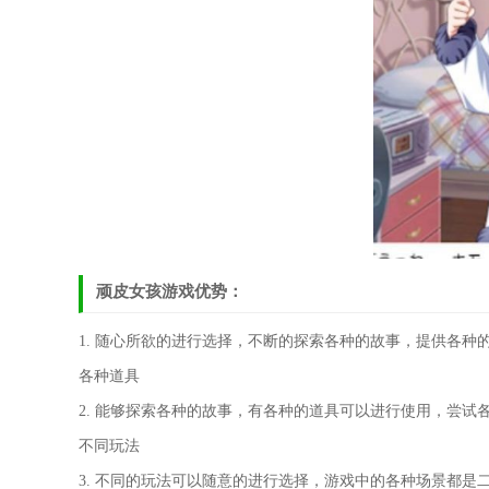
顽皮女孩游戏优势：
1. 随心所欲的进行选择，不断的探索各种的故事，提供各种
各种道具
2. 能够探索各种的故事，有各种的道具可以进行使用，尝试
不同玩法
3. 不同的玩法可以随意的进行选择，游戏中的各种场景都是二