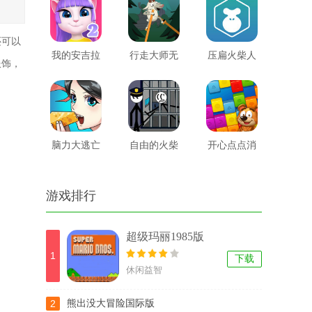
段手游
还可以
我的安吉拉
行走大师无
压扁火柴人
服饰，
2国际版
限金币版手
无广告版
机游戏
脑力大逃亡
自由的火柴
开心点点消
手机游戏
人最新版
旧版本
游戏排行
超级玛丽1985版
1
下载
休闲益智
2
熊出没大冒险国际版