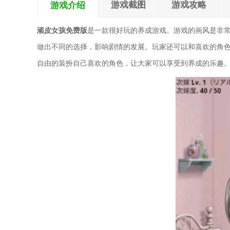
游戏截图
游戏攻略
游戏介绍
顽皮女孩免费版
是一款很好玩的养成游戏。游戏的画风是非
做出不同的选择，影响剧情的发展。玩家还可以和喜欢的角
自由的装扮自己喜欢的角色，让大家可以享受到养成的乐趣