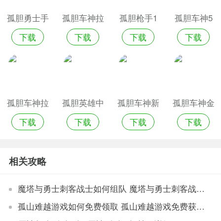
孤胆勇士手
孤胆车神拉
孤胆枪手1
孤胆车神5
下载
下载
下载
下载
游官网版
斯维加斯版
中文版手机
版
孤胆车神拉
孤胆英雄中
孤胆车神新
孤胆车神金
下载
下载
下载
下载
斯维加斯破
文版单机游
奥尔良正版
币无限版
解版
戏版
相关攻略
魔塔与勇士刺客战士如何组队 魔塔与勇士刺客战士组队方法游戏攻略
孤山难越游戏如何免费领取 孤山难越游戏免费获得方法