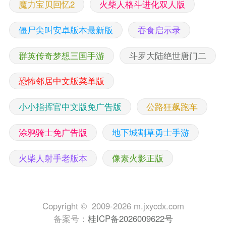
魔力宝贝回忆2
火柴人格斗进化双人版
僵尸尖叫安卓版本最新版
吞食启示录
群英传奇梦想三国手游
斗罗大陆绝世唐门二
恐怖邻居中文版菜单版
小小指挥官中文版免广告版
公路狂飙跑车
涂鸦骑士免广告版
地下城割草勇士手游
火柴人射手老版本
像素火影正版
Copyright © 2009-2026 m.jxycdx.com
备案号：
桂ICP备2026009622号