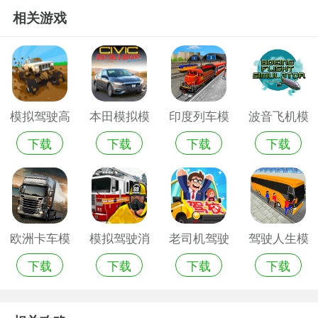
相关游戏
模拟驾驶高
本田模拟模
印度列车模
波音飞机模
下载
下载
下载
下载
手汉化版
拟驾驶游戏
拟驾驶手机
拟驾驶手游
游戏
版
欧洲卡车模
模拟驾驶消
老司机驾驶
驾驶人生模
下载
下载
下载
下载
拟驾驶手游
防车手机版
模拟手游破
拟器手机版
解版