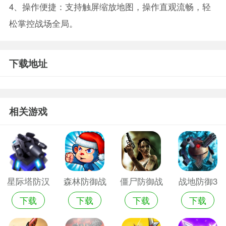
4、操作便捷：支持触屏缩放地图，操作直观流畅，轻
松掌控战场全局。
下载地址
相关游戏
星际塔防汉
森林防御战
僵尸防御战
战地防御3
下载
下载
下载
下载
化版破解版
内购破解版
2修改版
免费破解版