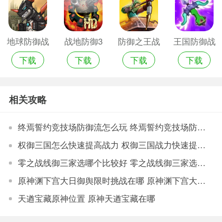
地球防御战
战地防御3
防御之王战
王国防御战
下载
下载
下载
下载
手游官网版
手机游戏
争前线手机
争前线手机
游戏
游戏
相关攻略
终焉誓约竞技场防御流怎么玩 终焉誓约竞技场防御流玩法攻略
权御三国怎么快速提高战力 权御三国战力快速提升方法攻略
零之战线御三家选哪个比较好 零之战线御三家选择推荐
原神渊下宫大日御舆限时挑战在哪 原神渊下宫大日御舆限时挑战方法
天遒宝藏原神位置 原神天遒宝藏在哪