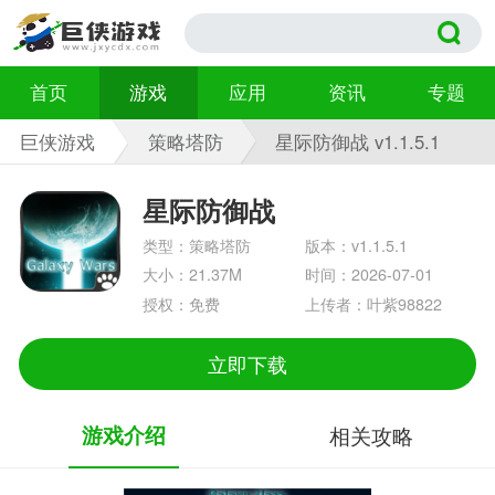
首页
游戏
应用
资讯
专题
巨侠游戏
策略塔防
星际防御战 v1.1.5.1
星际防御战
类型：策略塔防
版本：v1.1.5.1
大小：21.37M
时间：2026-07-01
授权：免费
上传者：叶紫98822
立即下载
游戏介绍
相关攻略