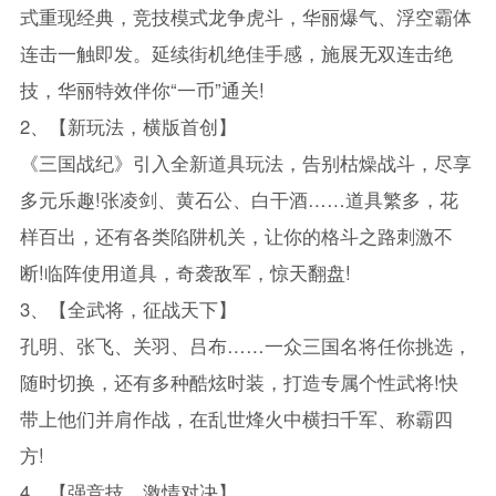
式重现经典，竞技模式龙争虎斗，华丽爆气、浮空霸体
连击一触即发。延续街机绝佳手感，施展无双连击绝
技，华丽特效伴你“一币”通关!
2、【新玩法，横版首创】
《三国战纪》引入全新道具玩法，告别枯燥战斗，尽享
多元乐趣!张凌剑、黄石公、白干酒……道具繁多，花
样百出，还有各类陷阱机关，让你的格斗之路刺激不
断!临阵使用道具，奇袭敌军，惊天翻盘!
3、【全武将，征战天下】
孔明、张飞、关羽、吕布……一众三国名将任你挑选，
随时切换，还有多种酷炫时装，打造专属个性武将!快
带上他们并肩作战，在乱世烽火中横扫千军、称霸四
方!
4、【强竞技，激情对决】