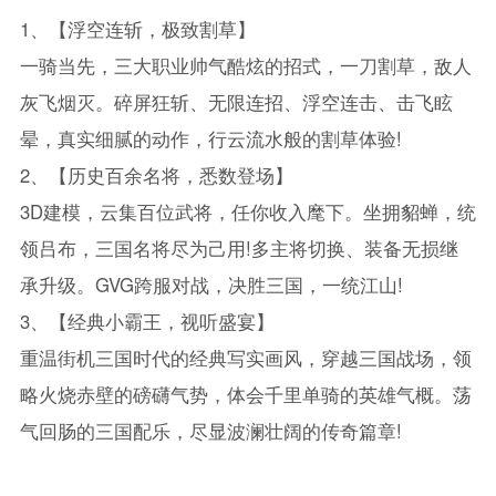
1、【浮空连斩，极致割草】
一骑当先，三大职业帅气酷炫的招式，一刀割草，敌人
灰飞烟灭。碎屏狂斩、无限连招、浮空连击、击飞眩
晕，真实细腻的动作，行云流水般的割草体验!
2、【历史百余名将，悉数登场】
3D建模，云集百位武将，任你收入麾下。坐拥貂蝉，统
领吕布，三国名将尽为己用!多主将切换、装备无损继
承升级。GVG跨服对战，决胜三国，一统江山!
3、【经典小霸王，视听盛宴】
重温街机三国时代的经典写实画风，穿越三国战场，领
略火烧赤壁的磅礴气势，体会千里单骑的英雄气概。荡
气回肠的三国配乐，尽显波澜壮阔的传奇篇章!