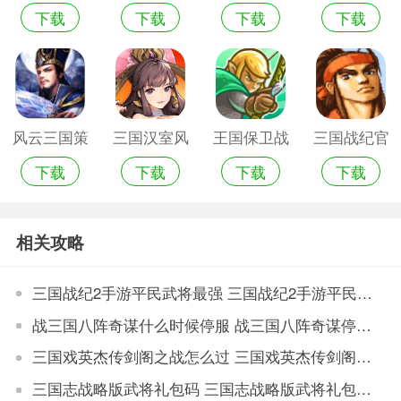
下载
下载
下载
下载
手机游戏
云手机游戏
新版本
国版风云
风云三国策
三国汉室风
王国保卫战
三国战纪官
下载
下载
下载
下载
略传手机游
云手机游戏
三起源破解
方版
戏
版
相关攻略
三国战纪2手游平民武将最强 三国战纪2手游平民武将最强推荐
战三国八阵奇谋什么时候停服 战三国八阵奇谋停运公告
三国戏英杰传剑阁之战怎么过 三国戏英杰传剑阁之战攻略
三国志战略版武将礼包码 三国志战略版武将礼包兑换码最新合集