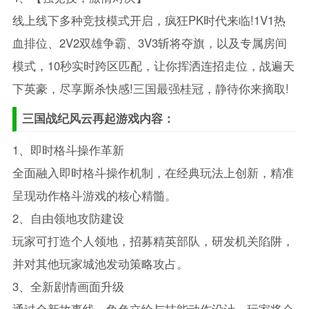
线上线下多种竞技模式开启，疯狂PK时代来临!1V1热
血排位、2V2双雄争霸、3V3斩将夺旗，以及专属房间
模式，10秒实时跨区匹配，让你挥洒连招走位，战遍天
下英豪，尽享厮杀快感!三国最强桂冠，静待你来摘取!
三国战纪风云再起游戏内容：
1、即时格斗操作革新
全面融入即时格斗操作机制，在经典玩法上创新，精准
呈现动作格斗游戏的核心精髓。
2、自由领地攻防建设
玩家可打造个人领地，招募精英部队，研发机关陷阱，
并对其他玩家城池发动策略攻占。
3、全新剧情画面升级
通过全新故事线、角色立绘与技能动作设计，玩家将会