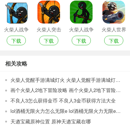
版
币版
币钻石版
版无限钻石
版
火柴人战争
火柴人突击
火柴人战争
火柴人世界
下载
下载
下载
下载
遗产无限金
无限金币钻
战争无限金
战争无限金
币无限钻石
石版
币版
币版
相关攻略
版
火柴人觉醒手游满城灯火 火柴人觉醒手游满城灯火攻略
画个火柴人2地下冒险攻略 画个火柴人2地下冒险流程
不良人3怎么获得金币 不良人3金币获得方法大全
lol酒桶无限火力怎么无限e lol酒桶无限火力无限e出装推荐
天遒宝藏原神位置 原神天遒宝藏在哪