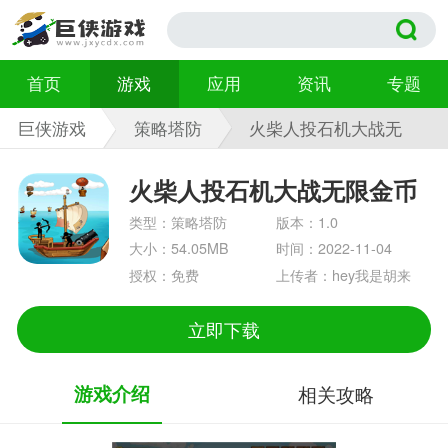
首页
游戏
应用
资讯
专题
巨侠游戏
策略塔防
火柴人投石机大战无
限金币版 1.0
火柴人投石机大战无限金币
版
类型：策略塔防
版本：1.0
大小：54.05MB
时间：2022-11-04
授权：免费
上传者：hey我是胡来
立即下载
游戏介绍
相关攻略