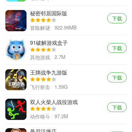
秘密邻居国际版
下载
922.99MB
冒险解谜
91破解游戏盒子
下载
2.7M
其他游戏
王牌战争九游版
下载
1.59G
飞行射击
双人火柴人战役游戏
下载
97.2M
动作格斗
曼尼汉堡店