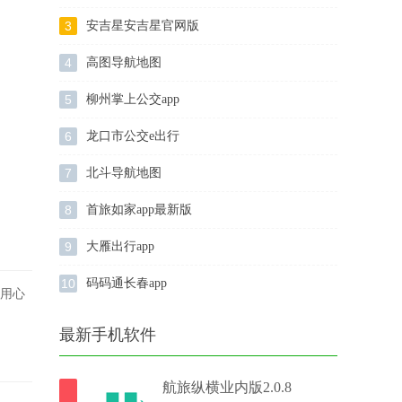
3
安吉星安吉星官网版
4
高图导航地图
5
柳州掌上公交app
6
龙口市公交e出行
7
北斗导航地图
8
首旅如家app最新版
9
大雁出行app
10
码码通长春app
“用心
最新手机软件
航旅纵横业内版2.0.8