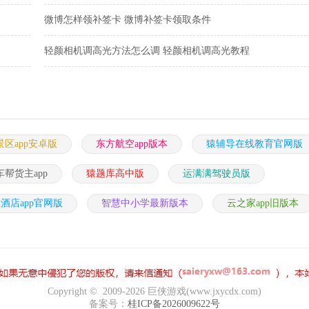
微博怎样领补签卡 微博补签卡领取条件
轻颜相机调高光方法怎么调 轻颜相机调高光教程
区app安卓版
东方航空app版本
猿辅导在线教育官网版
车帮货主app
猿题库高中版
运满满驾驶员版
酒店app官网版
智慧中小学最新版本
云之家app旧版本
Copyright © 2009-2026 巨侠游戏(www.jxycdx.com)
备案号：
桂ICP备2026009622号