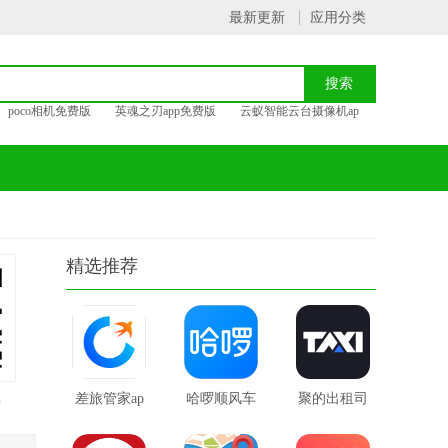
最新更新
应用分类
poco相机免费版
英魂之刃app免费版
云蚁智能云台摄像机ap
精选推荐
载
差旅管家ap
哈啰顺风车
聚的出租司
p官网版
主app最新
机苹果版