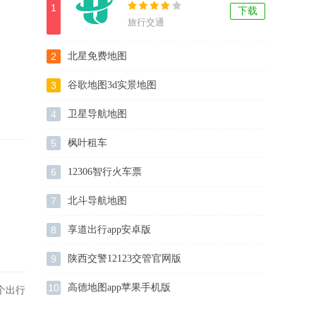
1
下载
旅行交通
2
北星免费地图
3
谷歌地图3d实景地图
4
卫星导航地图
5
枫叶租车
6
12306智行火车票
7
北斗导航地图
8
享道出行app安卓版
9
陕西交警12123交管官网版
10
高德地图app苹果手机版
个出行