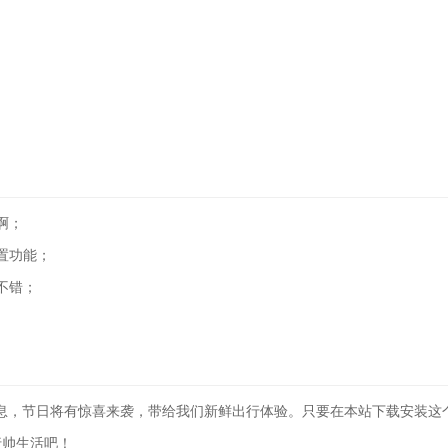
啊；
置功能；
不错；
。
信息，节日将有惊喜来袭，带给我们新鲜出行体验。只要在本站下载安装这
行帅生活吧！