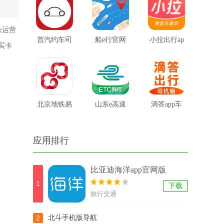
版本
铁运营
首汽约车司
船e行官网
小拉出行ap
买卡
机端老版本
版
p
北京地铁易
山东e高速
滴答app车
通行的app
主版
应用排行
比亚迪海洋app官网版
1
下载
旅行交通
2
北斗手机版导航