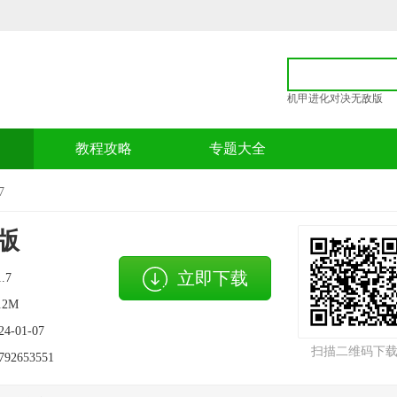
机甲进化对决无敌版
p
教程攻略
专题大全
7
版
立即下载
1.7
.2M
24-01-07
扫描二维码下
792653551