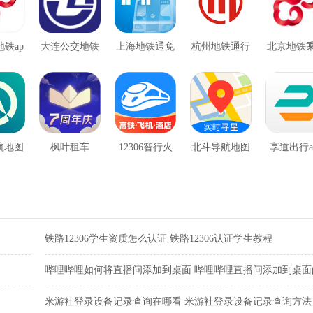
铁ap
大连公交地铁
上海地铁通免
杭州地铁通行
北京地铁
通行
一卡通app
费版
app
亿通行
航地图
枫叶租车
12306智行火
北斗导航地图
享道出行a
车票
安卓版
铁路12306学生资质怎么认证 铁路12306认证学生教程
哔哩哔哩如何将直播间添加到桌面 哔哩哔哩直播间添加到桌面
骤
米游社登录设备记录查询在哪看 米游社登录设备记录查询方法