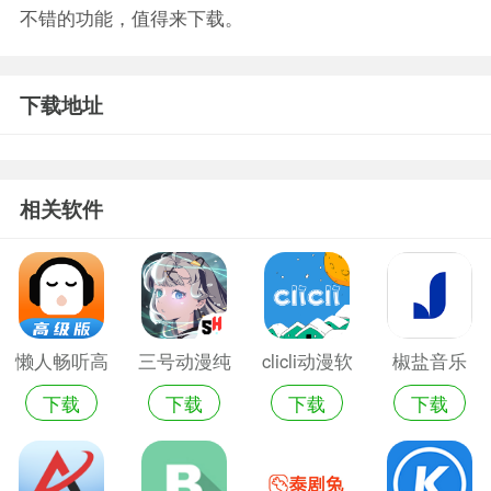
不错的功能，值得来下载。
下载地址
相关软件
懒人畅听高
三号动漫纯
clicli动漫软
椒盐音乐
下载
下载
下载
下载
级版
净无广告版
件最新版