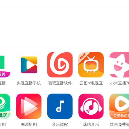
直播
央视直播手机
唱吧直播软件
云图tv电视直
小米直播20
版
播
年旧版
短剧
围观短剧
音乐适配
咪咕音乐
红果免费