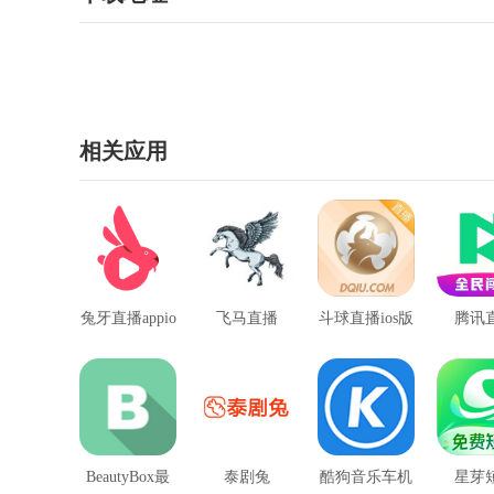
相关应用
兔牙直播appio
飞马直播
斗球直播ios版
腾讯
s版
BeautyBox最
泰剧兔
酷狗音乐车机
星芽