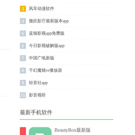
3
风车动漫软件
4
微距影厅最新版本app
5
蓝猫影视app免费版
6
今日影视破解版app
7
中国广电新版
8
千幻魔镜vr播放器
9
轻音社app
10
影音视听
最新手机软件
BeautyBox最新版