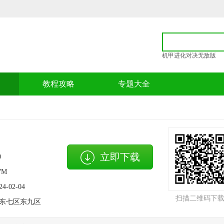
机甲进化对决无敌版
p
教程攻略
专题大全
立即下载
0
7M
24-02-04
扫描二维码下
东七区东九区