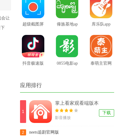
就会让
超级截图屏
傣族基地ap
库乐队app
来下
录屏大师
p苹果版
抖音极速版
0855电影ap
泰萌主官网
最新版本
p
app
应用排行
掌上看家观看端版本
1
下载
影音播放
2
neets追剧官网版