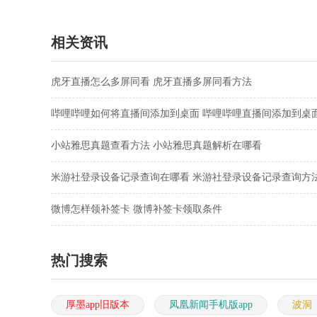
新版
版
相关资讯
虎牙直播怎么多屏同看 虎牙直播多屏同看方法
哔哩哔哩如何将直播间添加到桌面 哔哩哔哩直播间添加到桌
骤
小站雅思真题查看方法 小站雅思真题解析在哪看
米游社登录设备记录查询在哪看 米游社登录设备记录查询方
微博怎样领补签卡 微博补签卡领取条件
热门搜索
厚墨app旧版本
凤凰新闻手机版app
波洞