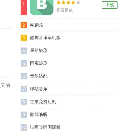
1
下载
影音播放
2
泰剧兔
3
酷狗音乐车机版
4
星芽短剧
5
围观短剧
6
音乐适配
见到的
7
咪咕音乐
8
红果免费短剧
9
酷我畅听
10
哔哩哔哩国际版