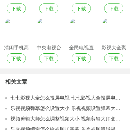
下载
下载
下载
下载
视
直播
清闲手机高
中央电视台
全民电视直
影视大全聚
下载
下载
下载
下载
清电视直播
直播客户端
播
视版
相关文章
七七影视大全怎么投屏电视 七七影视大全投屏电视方法
乐视视频弹幕怎么设置大小 乐视视频设置弹幕大小方法
视频剪辑大师怎么调整视频大小 视频剪辑大师变更视频大小的技巧
乐秀视频编辑怎么给视频加字幕 乐秀视频编辑视频加字幕技巧教程