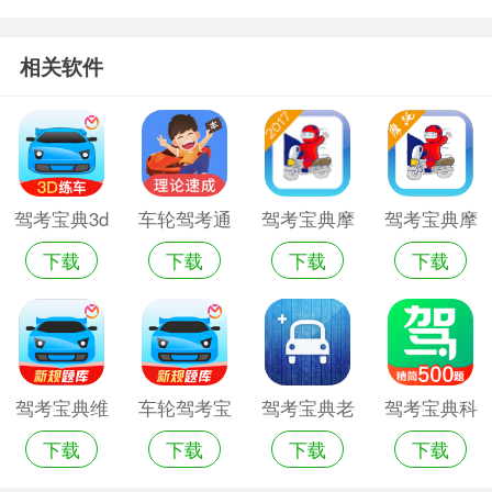
相关软件
驾考宝典3d
车轮驾考通
驾考宝典摩
驾考宝典摩
下载
下载
下载
下载
练车解锁版
车轮驾考宝
托车手机版
托车最新版
典
驾考宝典维
车轮驾考宝
驾考宝典老
驾考宝典科
下载
下载
下载
下载
语版2022最
典2020最新
版本
目一app