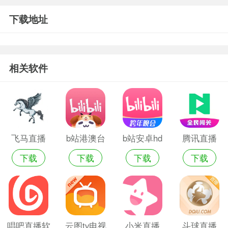
下载地址
相关软件
飞马直播
b站港澳台
b站安卓hd
腾讯直播
下载
下载
下载
下载
版app
版
唱吧直播软
云图tv电视
小米直播
斗球直播