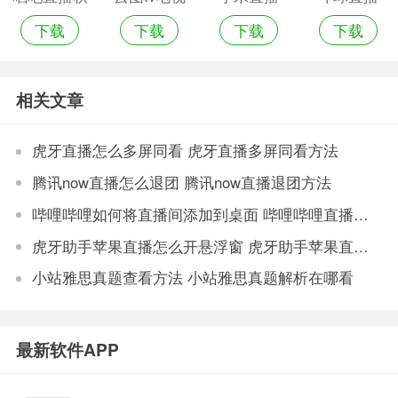
下载
下载
下载
下载
件
直播
2020年旧版
ios版
本
相关文章
虎牙直播怎么多屏同看 虎牙直播多屏同看方法
腾讯now直播怎么退团 腾讯now直播退团方法
哔哩哔哩如何将直播间添加到桌面 哔哩哔哩直播间添加到桌面的步骤
虎牙助手苹果直播怎么开悬浮窗 虎牙助手苹果直播开悬浮窗方法
小站雅思真题查看方法 小站雅思真题解析在哪看
最新软件APP