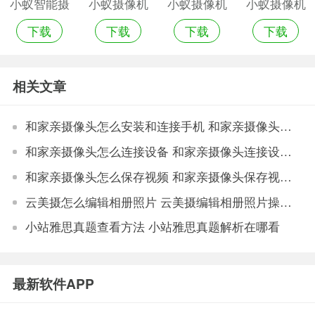
小蚁智能摄
小蚁摄像机
小蚁摄像机
小蚁摄像机
下载
下载
下载
下载
像机
app老版本
app
安卓版app
相关文章
和家亲摄像头怎么安装和连接手机 和家亲摄像头安装和连接手机方法
和家亲摄像头怎么连接设备 和家亲摄像头连接设备方法
和家亲摄像头怎么保存视频 和家亲摄像头保存视频方法
云美摄怎么编辑相册照片 云美摄编辑相册照片操作方法
小站雅思真题查看方法 小站雅思真题解析在哪看
最新软件APP