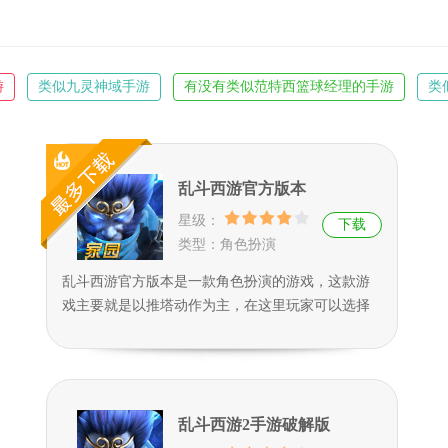
游
类似九灵神域手游
有没有类似范特西篮球经理的手游
类
类似于列王的纷争手游
类似奥日的手游
类似于二战风云2的
乱斗西游官方版本
星级：
下载
类型：角色扮演
乱斗西游官方版本是一款角色扮演的游戏，这款游
戏主要就是以推塔动作为主，在这里玩家可以选择
自己喜欢的人物进行冒险，游戏拥有主线任务和剧
情任务，不需要玩家不断的闯关历练升级打怪才能
够取得胜利，超级带感超级的暴击场面和炫酷的音
乐等着你来体验喜欢话一定不要错过了哦。
乱斗西游2手游破解版