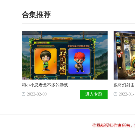
住主场才可以。还可以给自己的武器和装备以及防
御塔升级，获得更高的战斗力。 游戏的操作很简
合集推荐
单，通过虚拟按键来操作，点击角色放置到合适的
地方，在敌人经过的时候会自动攻击，也可以手动
点击角色来释放技能，能够对敌人造成更大的上
手。游戏的武将也可以进阶，使用大量的材料和金
币就可以升级，升级后战斗力大大提高了，喜欢的
玩家欢迎来下载。
和小小忍者差不多的游戏
跟奇幻射击
2022-02-09
进入专题
2022-01-