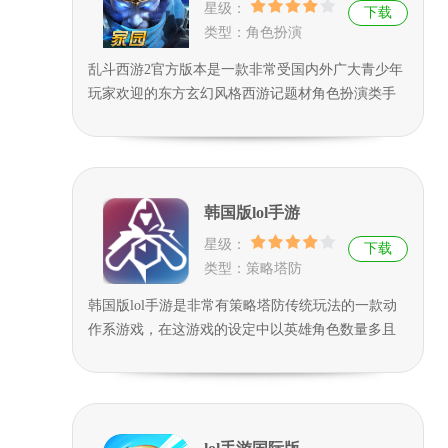
策略性。
星级：
下载
类型：角色扮演
乱斗西游2官方版本是一款非常受国内外广大青少年
玩家欢迎的东方玄幻风格西游记题材角色扮演类手
机游戏，游戏中玩家可以选择唐僧、猪八戒、孙悟
空、沙和尚、白龙马，以不同的视角来体验西天取
经的过程，喜欢这款游戏的朋友可以下载游戏试试
看。
韩国版lol手游
星级：
下载
类型：策略塔防
韩国版lol手游是非常有策略塔防传统玩法的一款动
作系游戏，在这游戏的设定中以英雄角色数量多且
融合了欧美奇幻暗黑元素带来的真实打斗体验而取
胜，游戏中团队竞技的成分非常浓厚，一个人技术
再好若是没有追求极致的团队配合，相互合作有策
略的进行团战，那么也是无法赢得最后的胜利的，