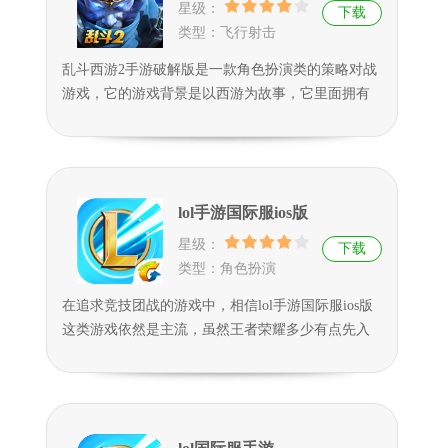
星级：
下载
类型：飞行射击
乱斗西游2手游破解版是一款角色扮演类的策略对战
游戏，它的游戏背景是以西游为故事，它里面拥有
特别丰富的闯关模式以及玩法，玩家将会在众多的
英雄角色中挑选自己喜欢的进行体验，同时也可以
完成更多精彩刺激的对战，它的游戏过程能带给玩
家十分热血过瘾的对战感受。
lol手游国际服ios版
星级：
下载
类型：角色扮演
在追求竞技团战的游戏中，相信lol手游国际服ios版
这类游戏依然是主流，虽然王者荣耀多少有点先入
为主的意思，不过小编还是觉得lol手游是可以有一
定竞争力的，因为它更为经典，在操作上更为有难
度而且端游的成功让它更为有底气，英雄上也来得
更为有人物特色和各种色彩，所以是可以前来本站