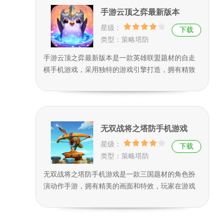
式也可以选择多人模式，游戏过程相当的刺激过
手游云顶之弈最新版本
瘾。
星级：
下载
类型：策略塔防
手游云顶之弈最新版本是一款英雄联盟题材的自走
棋手机游戏，采用独特的游戏引擎打造，拥有精致
的角色建模，精彩的动画效果，丰富的LOL英雄角
色，独特的游戏机制，多种套路，玩法多变。可以
使用LOL账号直接登陆，与来自全网的玩家PK竞
技，一局时间短，简单好玩，喜欢的快来下载吧！
无双战将之塔防手机游戏
星级：
下载
类型：策略塔防
无双战将之塔防手机游戏是一款三国题材的角色扮
演动作手游，拥有精美的画面和特效，玩家在游戏
中可以收集喜欢的角色，打造强大的阵容，进行塔
防的关卡挑战，将所有入侵的敌人全部消灭，防守