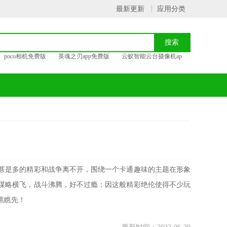
最新更新
应用分类
poco相机免费版
英魂之刃app免费版
云蚁智能云台摄像机ap
甚是多的精彩和战争离不开，围绕一个卡通趣味的主题在形象
谋略横飞，战斗沸腾，好不过瘾；因这般精彩绝伦使得不少玩
瞧瞧先！