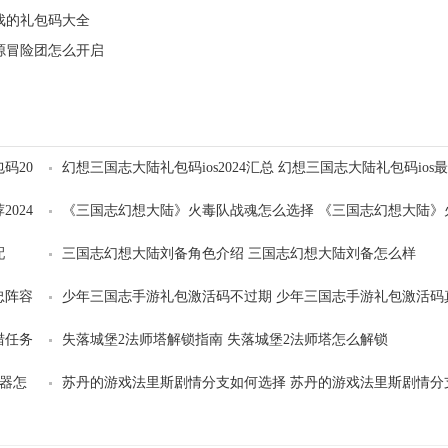
戏的礼包码大全
源冒险团怎么开启
码20
幻想三国志大陆礼包码ios2024汇总 幻想三国志大陆礼包码ios
一览
024
《三国志幻想大陆》火毒队战魂怎么选择 《三国志幻想大陆》
毒队战魂搭配推荐
配
三国志幻想大陆刘备角色介绍 三国志幻想大陆刘备怎么样
忠阵容
少年三国志手游礼包激活码不过期 少年三国志手游礼包激活码
实可用
猎任务
失落城堡2法师塔解锁指南 失落城堡2法师塔怎么解锁
武器怎
苏丹的游戏法里斯剧情分支如何选择 苏丹的游戏法里斯剧情分
选择攻略