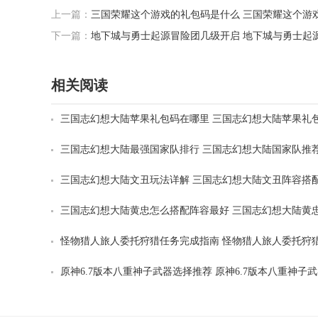
上一篇：
三国荣耀这个游戏的礼包码是什么 三国荣耀这个游
下一篇：
地下城与勇士起源冒险团几级开启 地下城与勇士起
相关阅读
三国志幻想大陆苹果礼包码在哪里 三国志幻想大陆苹果礼包
24合集
三国志幻想大陆最强国家队排行 三国志幻想大陆国家队推荐2
三国志幻想大陆文丑玩法详解 三国志幻想大陆文丑阵容搭
三国志幻想大陆黄忠怎么搭配阵容最好 三国志幻想大陆黄
推荐2024
怪物猎人旅人委托狩猎任务完成指南 怪物猎人旅人委托狩
攻略
原神6.7版本八重神子武器选择推荐 原神6.7版本八重神子
么选择