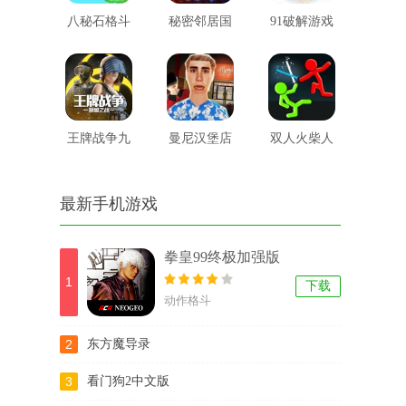
八秘石格斗
秘密邻居国
91破解游戏
际版
盒子
王牌战争九
曼尼汉堡店
双人火柴人
游版
战役游戏
最新手机游戏
拳皇99终极加强版
1
下载
动作格斗
2
东方魔导录
3
看门狗2中文版