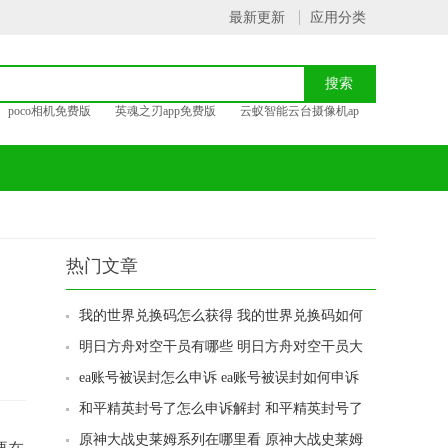
最新更新
应用分类
poco相机免费版
英魂之刃app免费版
云蚁智能云台摄像机ap
热门文章
我的世界兑换码怎么获得 我的世界兑换码如何
获得
明日方舟对空干员有哪些 明日方舟对空干员大
全
ea账号被误封怎么申诉 ea账号被误封如何申诉
和平精英封号了怎么申诉解封 和平精英封号了
如何申诉解封
原神大战史莱姆系列在哪里看 原神大战史莱姆