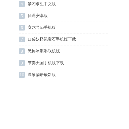
4
禁闭求生中文版
5
仙遇安卓版
6
赛尔号h5手机版
7
口袋妖怪绿宝石手机版下载
8
恐怖冰淇淋联机版
9
节奏天国手机版下载
10
温泉物语最新版