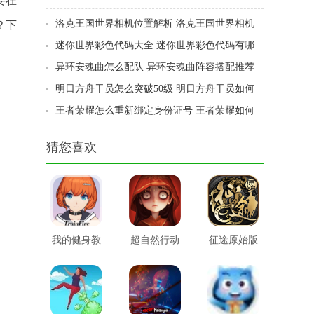
要在
哪里可以看
洛克王国世界相机位置解析 洛克王国世界相机
？下
位置在哪
迷你世界彩色代码大全 迷你世界彩色代码有哪
些
异环安魂曲怎么配队 异环安魂曲阵容搭配推荐
明日方舟干员怎么突破50级 明日方舟干员如何
突破50级
王者荣耀怎么重新绑定身份证号 王者荣耀如何
重新绑定身份证号
猜您喜欢
我的健身教
超自然行动
征途原始版
练2
小组