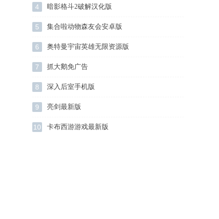
4
暗影格斗2破解汉化版
5
集合啦动物森友会安卓版
6
奥特曼宇宙英雄无限资源版
7
抓大鹅免广告
8
深入后室手机版
9
亮剑最新版
10
卡布西游游戏最新版