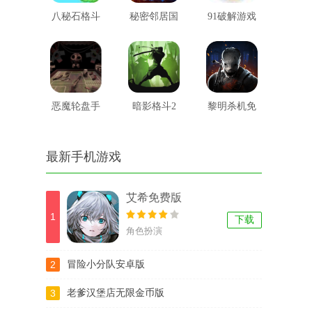
八秘石格斗
秘密邻居国
91破解游戏
际版
盒子
恶魔轮盘手
暗影格斗2
黎明杀机免
游苹果版
无限金币钻
费安装正版
最新手机游戏
石版
艾希免费版
1
下载
角色扮演
2
冒险小分队安卓版
3
老爹汉堡店无限金币版