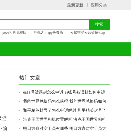
最新更新
应用分类
poco相机免费版
英魂之刃app免费版
云蚁智能云台摄像机ap
热门文章
ea账号被误封怎么申诉 ea账号被误封如何申诉
我的世界兑换码怎么获得 我的世界兑换码如何
获得
和平精英封号了怎么申诉解封 和平精英封号了
如何申诉解封
及游
洛克王国世界相机位置解析 洛克王国世界相机
位置在哪
小编
明日方舟对空干员有哪些 明日方舟对空干员大