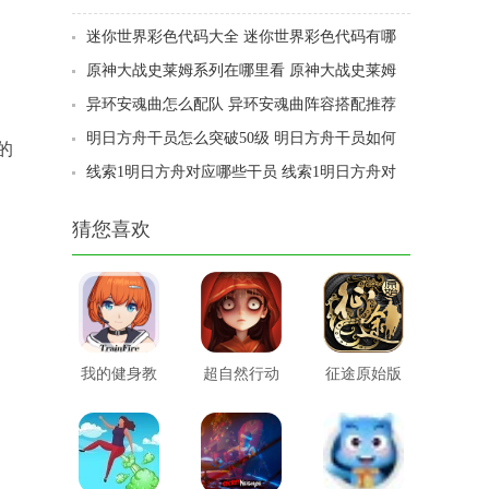
全
迷你世界彩色代码大全 迷你世界彩色代码有哪
些
原神大战史莱姆系列在哪里看 原神大战史莱姆
哪里可以看
异环安魂曲怎么配队 异环安魂曲阵容搭配推荐
明日方舟干员怎么突破50级 明日方舟干员如何
的
突破50级
线索1明日方舟对应哪些干员 线索1明日方舟对
应干员大全
猜您喜欢
我的健身教
超自然行动
征途原始版
练2
小组