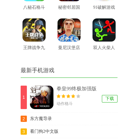
八秘石格斗
秘密邻居国
91破解游戏
际版
盒子
王牌战争九
曼尼汉堡店
双人火柴人
游版
战役游戏
最新手机游戏
拳皇99终极加强版
1
下载
动作格斗
2
东方魔导录
3
看门狗2中文版