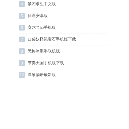
4
禁闭求生中文版
5
仙遇安卓版
6
赛尔号h5手机版
7
口袋妖怪绿宝石手机版下载
8
恐怖冰淇淋联机版
9
节奏天国手机版下载
10
温泉物语最新版