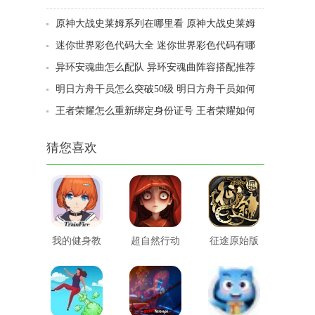
位置在哪
原神大战史莱姆系列在哪里看 原神大战史莱姆
哪里可以看
迷你世界彩色代码大全 迷你世界彩色代码有哪
些
异环安魂曲怎么配队 异环安魂曲阵容搭配推荐
明日方舟干员怎么突破50级 明日方舟干员如何
突破50级
王者荣耀怎么重新绑定身份证号 王者荣耀如何
重新绑定身份证号
猜您喜欢
我的健身教
超自然行动
征途原始版
练2
小组