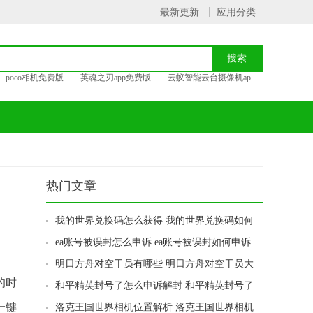
最新更新
应用分类
poco相机免费版
英魂之刃app免费版
云蚁智能云台摄像机ap
热门文章
我的世界兑换码怎么获得 我的世界兑换码如何
获得
ea账号被误封怎么申诉 ea账号被误封如何申诉
明日方舟对空干员有哪些 明日方舟对空干员大
全
的时
和平精英封号了怎么申诉解封 和平精英封号了
如何申诉解封
一键
洛克王国世界相机位置解析 洛克王国世界相机