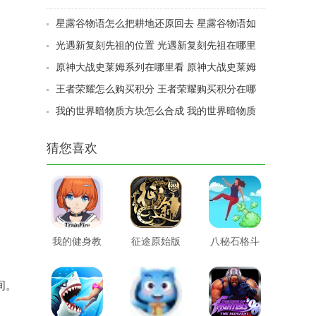
梯如何做
星露谷物语怎么把耕地还原回去 星露谷物语如
何让耕地变回土地
光遇新复刻先祖的位置 光遇新复刻先祖在哪里
原神大战史莱姆系列在哪里看 原神大战史莱姆
哪里可以看
王者荣耀怎么购买积分 王者荣耀购买积分在哪
里
我的世界暗物质方块怎么合成 我的世界暗物质
方块如何合成
猜您喜欢
我的健身教
征途原始版
八秘石格斗
练2
间。