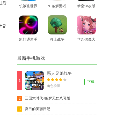
过后
饥饿鲨世界
91破解游戏
拳皇98改版
国际服破解
盒子
世界
版
彩虹通道手
领土战争
学园偶像大
机游戏
师
最新手机游戏
恶人兄弟战争
1
下载
角色扮演
2
三国大时代4破解无狄八哥版
3
夏目的美丽日记