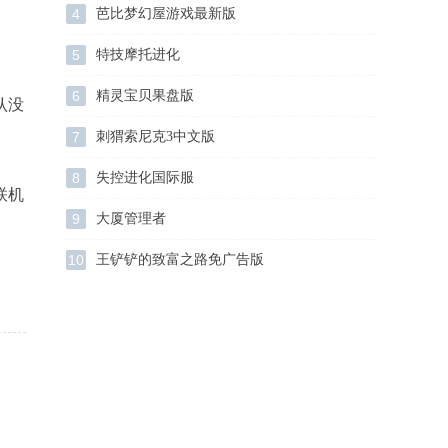
4
芭比梦幻屋游戏最新版
5
特技摩托进化
6
精灵宝贝果盘版
认没
7
刺猬索尼克3中文版
8
失控进化国际服
联机
9
大厦管理者
10
王铲铲的致富之路免广告版